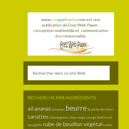
www.
bio
sport
sante
.com
est une
publication de Enez Web Paper :
conception multimédia et communication
éco-responsable.
RECHERCHE PAR INGRÉDIENTS
beurre
ail
ananas
annanas
branche de céleri
carottes
champignons
chou rouge
courge Butternut
cube de bouillon végétal
courgette
cumin