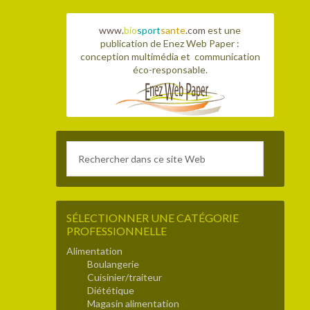
www.
bio
sport
sante
.com
est une
publication de Enez Web Paper :
conception multimédia et communication
éco-responsable.
SÉLECTIONNER UNE CATÉGORIE
PROFESSIONNELLE
Alimentation
Boulangerie
Cuisinier/traiteur
Diététique
Magasin alimentation