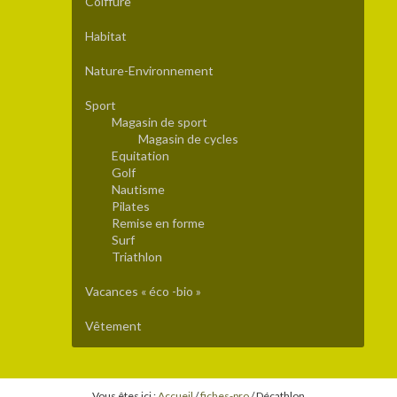
Coiffure
Habitat
Nature-Environnement
Sport
Magasin de sport
Magasin de cycles
Equitation
Golf
Nautisme
Pilates
Remise en forme
Surf
Triathlon
Vacances « éco -bio »
Vêtement
Vous êtes ici :
Accueil
/
fiches-pro
/
Décathlon