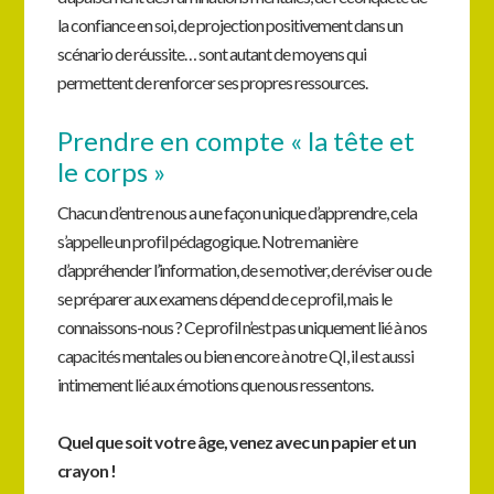
la confiance en soi, de projection positivement dans un
scénario de réussite… sont autant de moyens qui
permettent de renforcer ses propres ressources.
Prendre en compte « la tête et
le corps »
Chacun d’entre nous a une façon unique d’apprendre, cela
s’appelle un profil pédagogique. Notre manière
d’appréhender l’information, de se motiver, de réviser ou de
se préparer aux examens dépend de ce profil, mais le
connaissons-nous ? Ce profil n’est pas uniquement lié à nos
capacités mentales ou bien encore à notre QI, il est aussi
intimement lié aux émotions que nous ressentons.
Quel que soit votre âge, venez avec un papier et un
crayon !