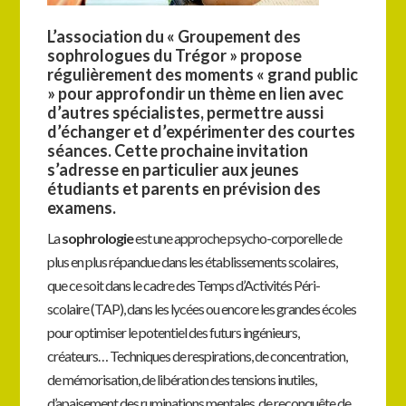
L’association du « Groupement des
sophrologues du Trégor » propose
régulièrement des moments
« grand public
» pour approfondir un thème en lien avec
d’autres spécialistes, permettre aussi
d’échanger et d’expérimenter des courtes
séances. Cette prochaine invitation
s’adresse en
particulier aux jeunes
étudiants et parents en prévision des
examens.
La
sophrologie
est une approche psycho-corporelle de
plus en plus répandue dans les établissements scolaires,
que ce soit dans le cadre des Temps d’Activités Péri-
scolaire (TAP), dans les lycées ou encore les grandes écoles
pour optimiser le potentiel des futurs ingénieurs,
créateurs… Techniques de respirations, de concentration,
de mémorisation, de libération des tensions inutiles,
d’apaisement des ruminations mentales, de reconquête de