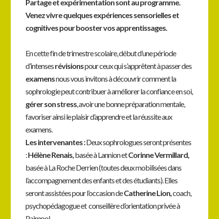
Partage et expérimentation sont au programme.
Venez vivre quelques expériences sensorielles et
cognitives pour booster vos apprentissages.
En cette fin de trimestre scolaire, début d’une période
d’intenses
révisions
pour ceux qui s’apprêtent à passer des
examens
nous vous invitons à découvrir comment la
sophrologie peut contribuer à améliorer la confiance en soi,
gérer son stress
, avoir une bonne préparation mentale,
favoriser ainsi le plaisir d’apprendre et la réussite aux
examens.
Les intervenantes :
Deux sophrologues seront présentes
:
Hélène Renais,
basée à Lannion et
Corinne Vermillard,
basée à La Roche Derrien (toutes deux mobilisées dans
l’accompagnement des enfants et des étudiants). Elles
seront assistées pour l’occasion de
Catherine Lion,
coach,
psychopédagogue et conseillère d’orientation privée à
Paimpol.