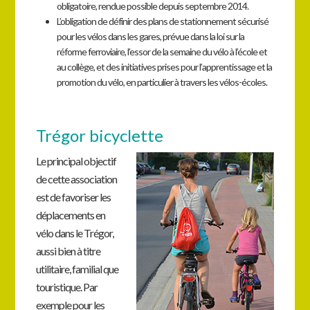
obligatoire, rendue possible depuis septembre 2014.
L’obligation de définir des plans de stationnement sécurisé
pour les vélos dans les gares, prévue dans la loi sur la
réforme ferroviaire, l’essor de la semaine du vélo à l’école et
au collège, et des initiatives prises pour l’apprentissage et la
promotion du vélo, en particulier à travers les vélos-écoles.
Trégor bicyclette
Le principal objectif
de cette association
est de favoriser les
déplacements en
vélo dans le Trégor,
aussi bien à titre
utilitaire, familial que
touristique. Par
exemple pour les