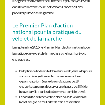
l’usage est relativement peu intensif. Le prix moyen investi
dans un vélo est de 250 € par vélo en France soit des
produits plutôt bas de gamme.
Le Premier Plan d’action
national pour la pratique du
vélo et de la marche
En septembre 2015, le Premier Plan d’action national pour
la pratique du vélo et de la marche a vu le jour. Il prévoit
entre autres :
L’adoption de l’indemnité kilométrique vélo, dans la loi pour la
transition énergétique et la croissance verte. Une
expérimentation réussie de 6 mois auprès de 18
entreprises a permis d’observer une hausse de 50 % de
l’usage du vélo pour les déplacements domicile-travail.
La possibilité de réserver une place pour un vélo lors de
l’achat en ligne de tout billet de train à réservation