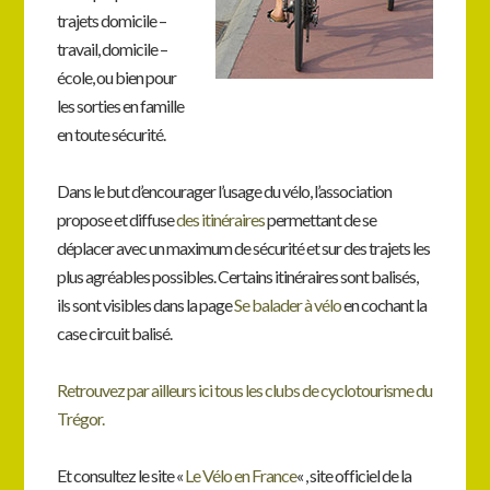
trajets domicile –
travail, domicile –
école, ou bien pour
les sorties en famille
en toute sécurité.
Dans le but d’encourager l’usage du vélo, l’association
propose et diffuse
des itinéraires
permettant de se
déplacer avec un maximum de sécurité et sur des trajets les
plus agréables possibles. Certains itinéraires sont balisés,
ils sont visibles dans la page
Se balader à vélo
en cochant la
case circuit balisé.
Retrouvez par ailleurs ici tous les clubs de cyclotourisme du
Trégor.
Et consultez le site «
Le Vélo en France
« , site officiel de la