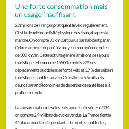
Une forte consommation mais
un usage insuffisant
22 millions de Français pratiquent le vélo régulièrement.
C’est la deuxième activité physique des Français après la
marche. On compte 90 km parcourus par habitant par an.
Cela reste peu comparé à la moyenne européenne qui est
de 300 km/an. Cette activité génère 8 millions de séjours
touristiques et concerne 16500 emplois. 3 % des
déplacements quotidiens se font à vélo et 3,7 % des séjours
touristiques sont liés au vélo. On estime à 5.6 milliards
d’euros par an d’économies de dépenses de santé liées à la
pratique du vélo
La consommation de vélos en France est élevée. En 2014,
on compte 2.9 millions de cycles vendus. La France tient la
e
4
place mondiale. Cependant, si les ventes sont fortes,