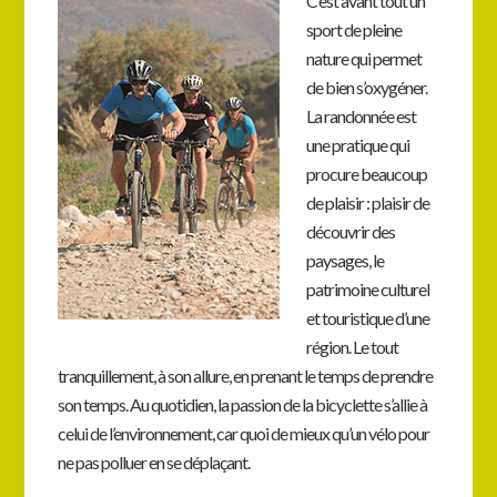
C’est avant tout un
sport de pleine
nature qui permet
de bien s’oxygéner.
La randonnée est
une pratique qui
procure beaucoup
de plaisir : plaisir de
découvrir des
paysages, le
patrimoine culturel
et touristique d’une
région. Le tout
tranquillement, à son allure, en prenant le temps de prendre
son temps. Au quotidien, la passion de la bicyclette s’allie à
celui de l’environnement, car quoi de mieux qu’un vélo pour
ne pas polluer en se déplaçant.