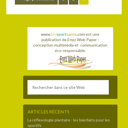
www.
bio
sport
sante
.com
est une
publication de Enez Web Paper :
conception multimédia et communication
éco-responsable.
ARTICLES RÉCENTS
La réflexologie plantaire : les bienfaits pour les
sportifs