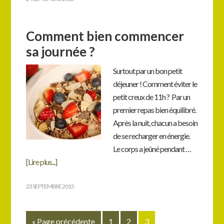
Comment bien commencer
sa journée ?
Surtout par un bon petit
déjeuner ! Comment éviter le
petit creux de 11h ? Par un
premier repas bien équilibré.
Après la nuit, chacun a besoin
de se recharger en énergie.
Le corps a jeûné pendant …
[Lire plus...]
23 SEPTEMBRE 2015
« Page précédente
1
2
3