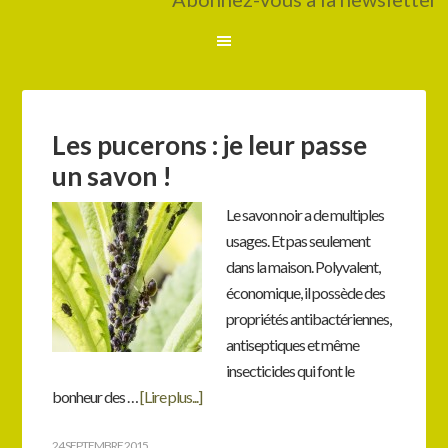
Les pucerons : je leur passe
un savon !
Le savon noir a de multiples
usages. Et pas seulement
dans la maison. Polyvalent,
économique, il possède des
propriétés antibactériennes,
antiseptiques et même
insecticides qui font le
bonheur des …
[Lire plus...]
24 SEPTEMBRE 2015